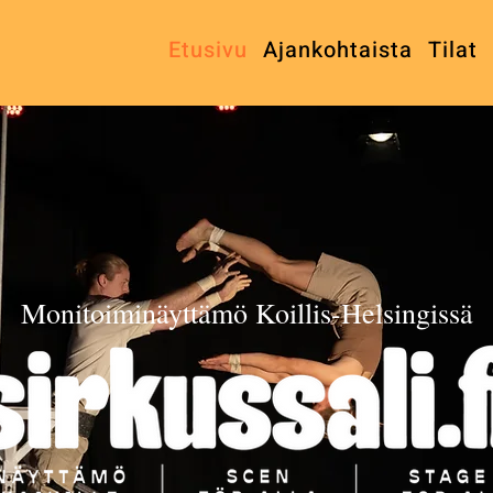
Etusivu
Ajankohtaista
Tilat
Monitoiminäyttämö Koillis-Helsingissä