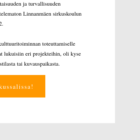
rtaisuuden ja turvallisuuden
voittelematon Linnanmäen sirkuskoulun
2.
 kulttuuritoiminnan toteuttamiselle
t lukuisiin eri projekteihin, oli kyse
stilasta tai kuvauspaikasta.
rkussalissa!