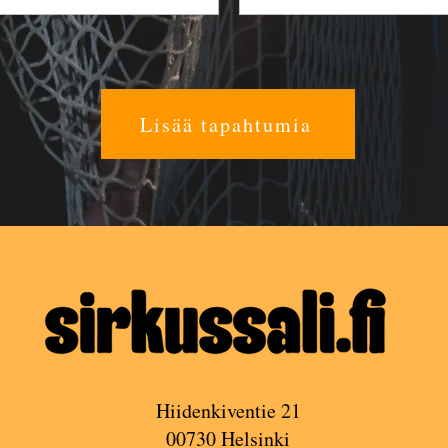
Lisää tapahtumia
Hiidenkiventie 21
00730 Helsinki