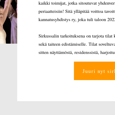
kaikki toimijat, jotka sitoutuvat yhdenve
periaatteisiin!​ Sitä ylläpitää voittoa ta
kannatusyhdistys ry, joka tuli taloon 202
Sirkussalin tarkoituksena on tarjota tilat
sekä taiteen edistämiselle.
Tilat soveltuva
sitten näyttämöstä, residenssistä, harjoitu
Juuri nyt si