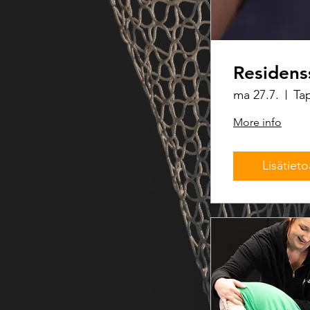
Residens
ma 27.7.
Tap
More info
Lisätieto