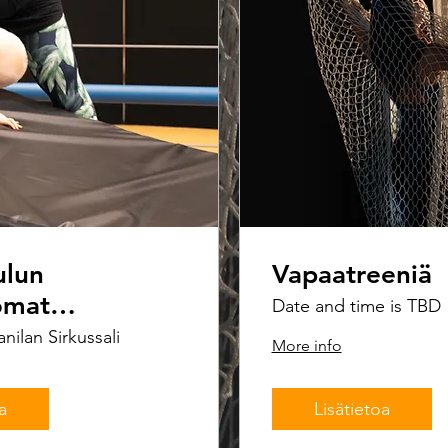
ulun
Vapaatreeniä
omat
Date and time is TBD
nnit
nilan Sirkussali
More info
a
Lisätietoa