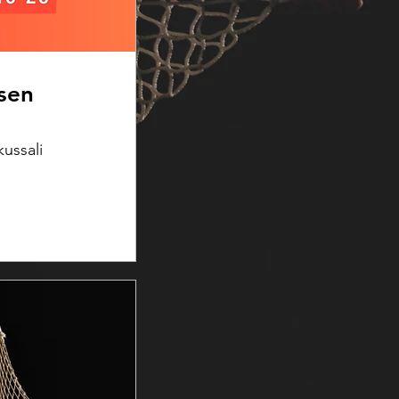
sen
kussali