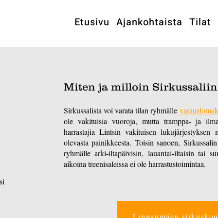
Etusivu
Ajankohtaista
Tilat
Miten ja milloin Sirkussalii
Sirkussalista voi varata tilan ryhmälle
varausloma
ole vakituisia vuoroja, mutta tramppa- ja ilm
harrastajia Lintsin vakituisen lukujärjestyksen 
olevasta painikkeesta. Toisin sanoen, Sirkussalin 
ryhmälle arki-iltapäivisin, lauantai-iltaisin tai
aikoina treenisaleissa ei ole harrastustoimintaa.
si
Linnanmäen sirkuskoul