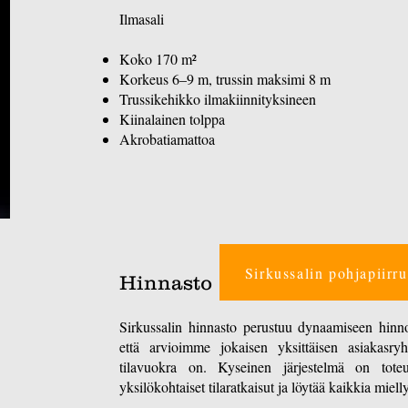
Ilmasali
Koko 170 m²
Korkeus 6–9 m, trussin maksimi 8 m
Trussikehikko ilmakiinnityksineen
Kiinalainen tolppa
Akrobatiamattoa
Sirkussalin pohjapiirru
Hinnasto
Sirkussalin hinnasto perustuu dynaamiseen hinnoi
että arvioimme jokaisen yksittäisen asiakasr
tilavuokra on. Kyseinen järjestelmä on toteu
yksilökohtaiset tilaratkaisut ja löytää kaikkia miel