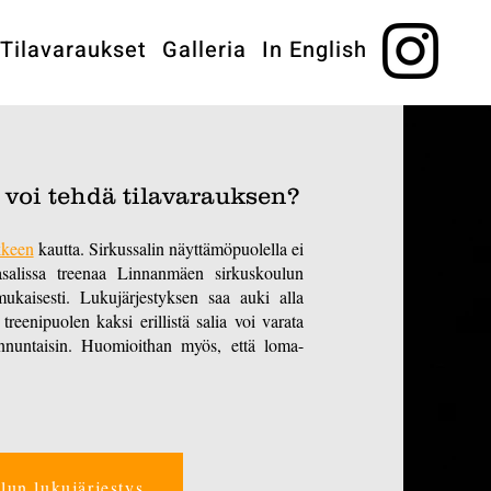
Tilavaraukset
Galleria
In English
n voi tehdä tilavarauksen?
kkeen
kautta. Sirkussalin näyttämöpuolella ei
asalissa treenaa Linnanmäen sirkuskoulun
mukaisesti. Lukujärjestyksen saa auki alla
treenipuolen kaksi erillistä salia voi varata
 sunnuntaisin. Huomioithan myös, että loma-
un lukujärjestys