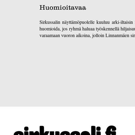
Huomioitavaa
Sirkussalin näyttämöpuolelle kuuluu arki-iltaisi
huomioida, jos ryhmä haluaa työskennellä hiljaisu
varaamaan vuoron aikoina, jolloin Linnanmäen sirk