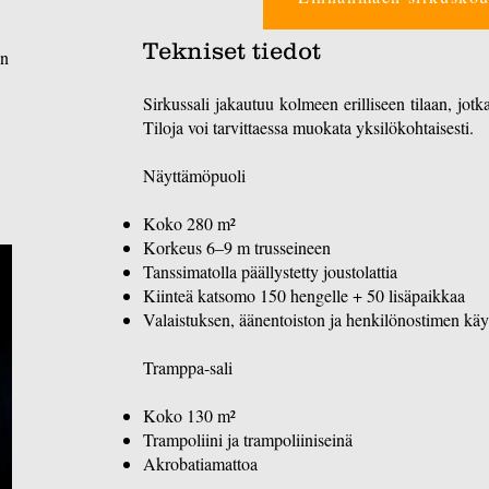
Tekniset tiedot
en
Sirkussali jakautuu kolmeen erilliseen tilaan, jotka
Tiloja voi tarvittaessa muokata yksilökohtaisesti.
Näyttämöpuoli
​Koko 280 m²
Korkeus 6–9 m trusseineen
Tanssimatolla päällystetty joustolattia
Kiinteä katsomo 150 hengelle + 50 lisäpaikkaa
Valaistuksen, äänentoiston ja henkilönostime
Tramppa-sali
Koko 130 m²
Trampoliini ja trampoliiniseinä
Akrobatiamattoa