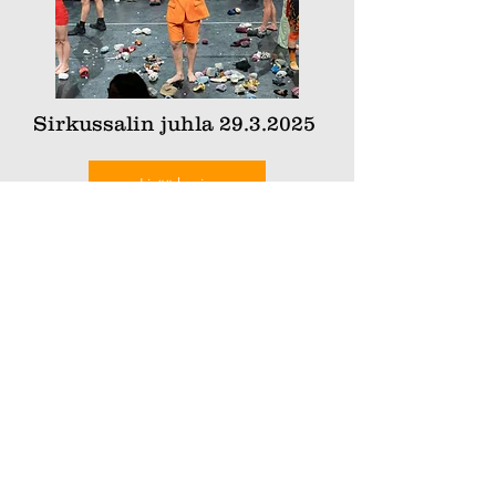
Sirkussalin juhla
29.3.2025
Lisää kuvia
Hiidenkiventie 21
00730 Helsinki
(Tapanilan Urheilukeskus)
Email:
info@sirkussali.fi