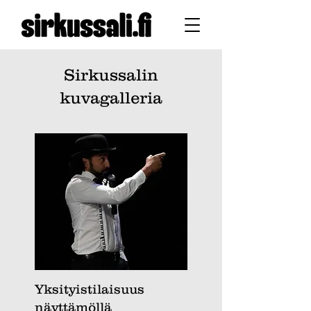
Sirkussalin
kuvagalleria
Yksityistilaisuus
näyttämöllä