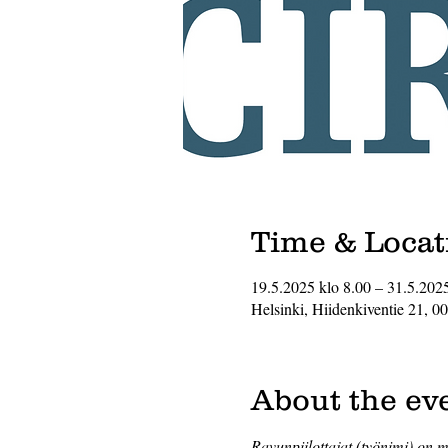
Time & Locat
19.5.2025 klo 8.00 – 31.5.202
Helsinki, Hiidenkiventie 21, 0
About the ev
Ravunpiilottajat (työnimi) on m