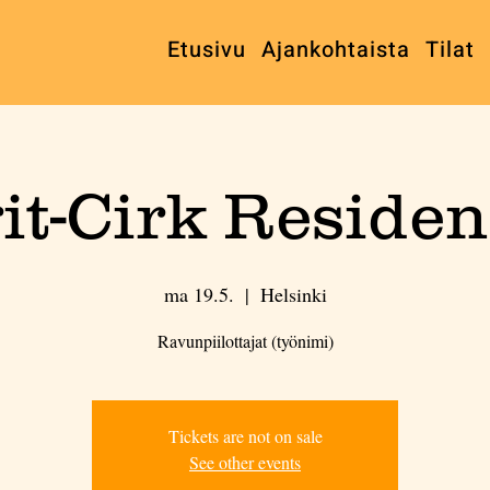
Etusivu
Ajankohtaista
Tilat
it-Cirk Residen
ma 19.5.
  |  
Helsinki
Ravunpiilottajat (työnimi)
Tickets are not on sale
See other events