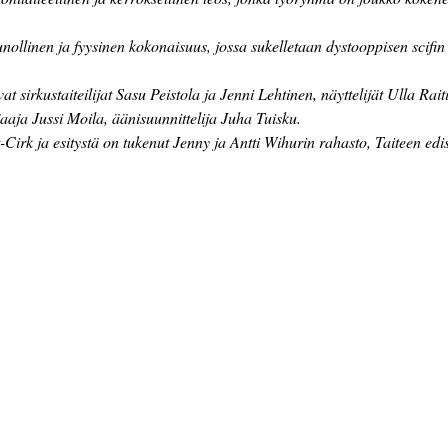
unollinen ja fyysinen kokonaisuus, jossa sukelletaan dystooppisen scifin
sirkustaiteilijat Sasu Peistola ja Jenni Lehtinen, näyttelijät Ulla Rai
aaja Jussi Moila, äänisuunnittelija Juha Tuisku. 
t-Cirk ja esitystä on tukenut Jenny ja Antti Wihurin rahasto, Taiteen e