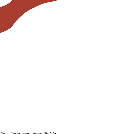
ta esitystaiteen ammattilaisia 