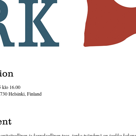
ion
5 klo 16.00
0730 Helsinki, Finland
ent
onitaiteellinen ja kerroksellinen teos, jonka työryhmä on joukko kokenei