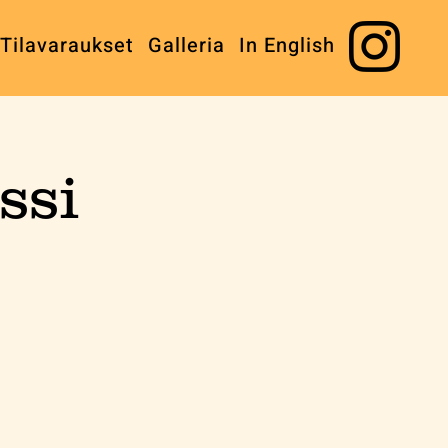
Tilavaraukset
Galleria
In English
ssi