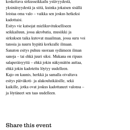
koskettava sirkusseikkailu ystävyydestä, 
yksinäisyydestä ja siitä, kuinka jokaisen sisällä 
loistaa oma valo – vaikka sen joskus hetkeksi 
kadottaisi.
Esitys vie katsojat mielikuvitukselliseen 
seikkailuun, jossa akrobatia, musiikki ja 
sirkuksen taika kutovat maailman, jossa suru voi 
tanssia ja nauru hypätä korkealle ilmaan. 
Sanaton esitys puhuu suoraan sydämeen ilman 
sanoja – tai ehkä juuri siksi. Mukana on ripaus 
salaperäisyyttä – ehkä jokin näkymätön auttaa, 
ehkä jokin kadotettu löytyy uudelleen.
Kajo on kaunis, herkkä ja samalla oivaltava 
esitys päiväkoti- ja alakouluikäisille, sekä 
kaikille, jotka ovat joskus kadottaneet valonsa – 
ja löytäneet sen taas uudelleen.
Share this event