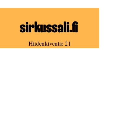
Hiidenkiventie 21
00730 Helsinki
(Tapanilan Urheilukeskus)
Email:
info@sirkussali.fi
Puh:
+358 45 2360788