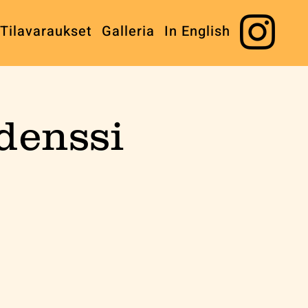
Tilavaraukset
Galleria
In English
denssi