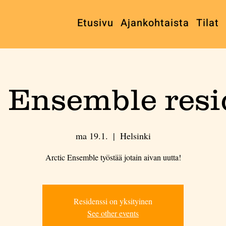
Etusivu
Ajankohtaista
Tilat
c Ensemble resi
ma 19.1.
  |  
Helsinki
Arctic Ensemble työstää jotain aivan uutta!
Residenssi on yksityinen
See other events