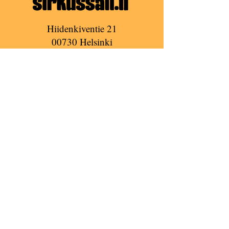
Hiidenkiventie 21
00730 Helsinki
(Tapanilan Urheilukeskus)
Email:
info@sirkussali.fi
Puh:
+358 45 2360788