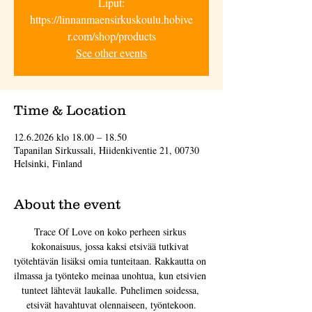
Liput:
https://linnanmaensirkuskoulu.hobive
r.com/shop/products
See other events
Time & Location
12.6.2026 klo 18.00 – 18.50
Tapanilan Sirkussali, Hiidenkiventie 21, 00730
Helsinki, Finland
About the event
Trace Of Love on koko perheen sirkus 
kokonaisuus, jossa kaksi etsivää tutkivat 
työtehtävän lisäksi omia tunteitaan. Rakkautta on 
ilmassa ja työnteko meinaa unohtua, kun etsivien 
tunteet lähtevät laukalle. Puhelimen soidessa, 
etsivät havahtuvat olennaiseen, työntekoon.