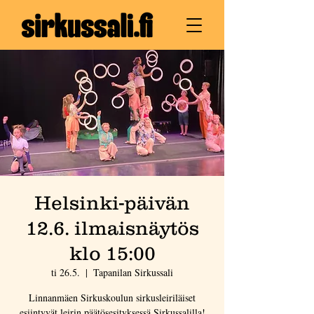
Helsinki-päivän
12.6. ilmaisnäytös
klo 15:00
ti 26.5.
  |  
Tapanilan Sirkussali
Linnanmäen Sirkuskoulun sirkusleiriläiset
esiintyvät leirin päätösesityksessä Sirkussalilla!