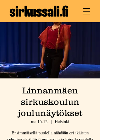
Linnanmäen
sirkuskoulun
joulunäytökset
ma 15.12.
  |  
Helsinki
Ensimmäisellä puolella nähdään eri ikäisten
ryhmien yksittäisiä numeroita ja toisella puolella