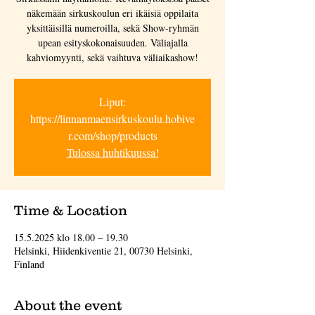
näkemään sirkuskoulun eri ikäisiä oppilaita
yksittäisillä numeroilla, sekä Show-ryhmän
upean esityskokonaisuuden. Väliajalla
kahviomyynti, sekä vaihtuva väliaikashow!
Liput:
https://linnanmaensirkuskoulu.hobive
r.com/shop/products
Tulossa huhtikuussa!
Time & Location
15.5.2025 klo 18.00 – 19.30
Helsinki, Hiidenkiventie 21, 00730 Helsinki,
Finland
About the event