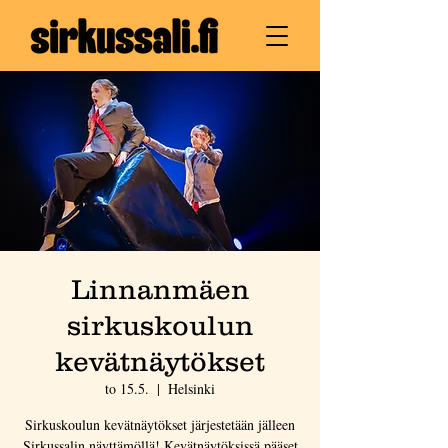
Linnanmäen
sirkuskoulun
kevätnäytökset
to 15.5.
  |  
Helsinki
Sirkuskoulun kevätnäytökset järjestetään jälleen
Sirkussalin näyttämöllä! Kevätnäytöksissä pääset