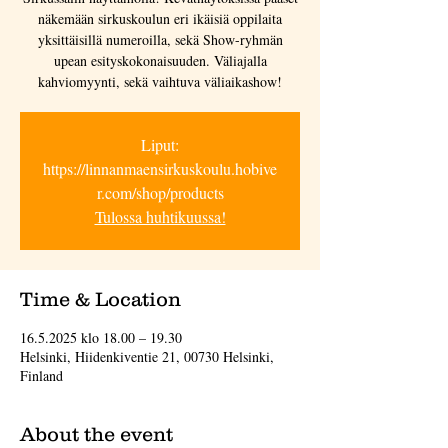
näkemään sirkuskoulun eri ikäisiä oppilaita
yksittäisillä numeroilla, sekä Show-ryhmän
upean esityskokonaisuuden. Väliajalla
kahviomyynti, sekä vaihtuva väliaikashow!
Liput:
https://linnanmaensirkuskoulu.hobive
r.com/shop/products
Tulossa huhtikuussa!
Time & Location
16.5.2025 klo 18.00 – 19.30
Helsinki, Hiidenkiventie 21, 00730 Helsinki,
Finland
About the event