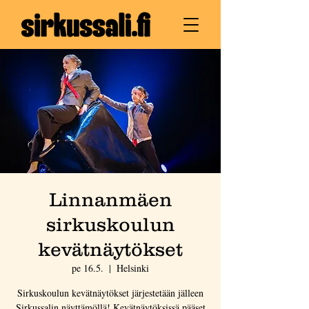
Linnanmäen
sirkuskoulun
kevätnäytökset
pe 16.5.
  |  
Helsinki
Sirkuskoulun kevätnäytökset järjestetään jälleen
Sirkussalin näyttämöllä! Kevätnäytöksissä pääset