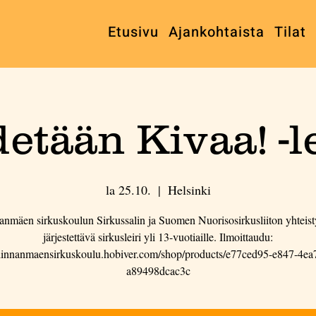
Etusivu
Ajankohtaista
Tilat
etään Kivaa! -l
la 25.10.
  |  
Helsinki
anmäen sirkuskoulun Sirkussalin ja Suomen Nuorisosirkusliiton yhteist
järjestettävä sirkusleiri yli 13-vuotiaille. Ilmoittaudu:
//linnanmaensirkuskoulu.hobiver.com/shop/products/e77ced95-e847-4ea
a89498dcac3c