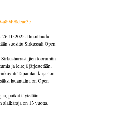
45-a89498dcac3c
.-26.10.2025. Ilmoittaudu 
ään suosittu Sirkussali Open 
ä Sirkusharrastajien foorumiin 
mia ja leirejä järjestetään.
äänkäynti Tapanilan kirjaston 
Lisäksi lauantaina on Open 
jaa, paikat täytetään 
n alaikäraja on 13 vuotta.