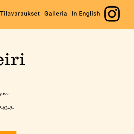
Tilavaraukset
Galleria
In English
eiri
yössä
7-b245-