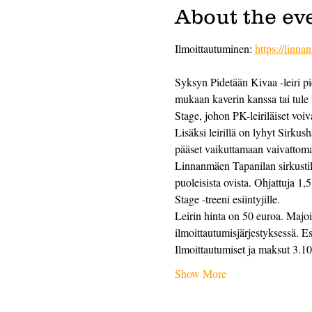
About the ev
Ilmoittautuminen: 
https://linn
Syksyn Pidetään Kivaa -leiri pi
mukaan kaverin kanssa tai tule 
Stage, johon PK-leiriläiset voivat
Lisäksi leirillä on lyhyt Sirkus
pääset vaikuttamaan vaivattomast
Linnanmäen Tapanilan sirkustila
puoleisista ovista. Ohjattuja 1,
Stage -treeni esiintyjille. 
Leirin hinta on 50 euroa. Majoit
ilmoittautumisjärjestyksessä. Es
Ilmoittautumiset ja maksut 3.1
Show More