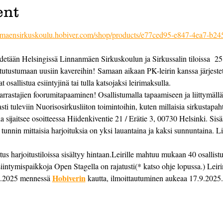
ent
anmaensirkuskoulu.hobiver.com/shop/products/e77ced95-e847-4ea7-b2
detään Helsingissä Linnanmäen Sirkuskoulun ja Sirkussalin tiloissa  25
tutustumaan uusiin kavereihin! Samaan aikaan PK-leirin kanssa järjestet
 osallistua esiintyjinä tai tulla katsojaksi leirimaksulla.
harrastajien foorumitapaaminen! Osallistumalla tapaamiseen ja liittymäll
i tuleviin Nuorisosirkusliiton toimintoihin, kuten millaisia sirkustapahtu
 sijaitsee osoitteessa Hiidenkiventie 21 / Erätie 3, 00730 Helsinki. Sis
5 tunnin mittaisia harjoituksia on yksi lauantaina ja kaksi sunnuntaina. 
us harjoitustiloissa sisältyy hintaan.Leirille mahtuu mukaan 40 osallistu
iintymispaikkoja Open Stagella on rajatusti(* katso ohje lopussa.) Leiri
Hobiverin
0.2025 mennessä 
 kautta, ilmoittautuminen aukeaa 17.9.2025.