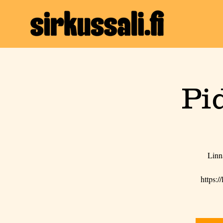
Pid
Linn
https: