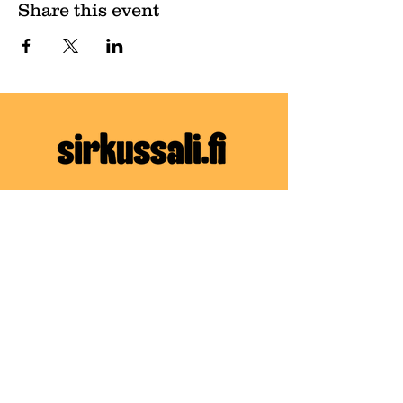
Share this event
Hiidenkiventie 21
00730 Helsinki
(Tapanilan Urheilukeskus)
Email:
info@sirkussali.fi
Puh:
+358 45 2360788