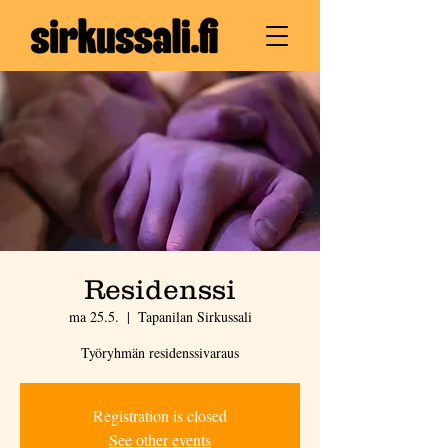
Residenssi
ma 25.5.
  |  
Tapanilan Sirkussali
Työryhmän residenssivaraus
Registration is closed
See other events