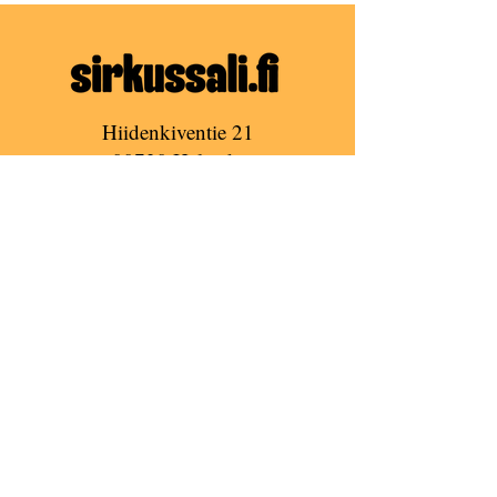
Hiidenkiventie 21
00730 Helsinki
(Tapanilan Urheilukeskus)
Email:
info@sirkussali.fi
Puh:
+358 45 2360788