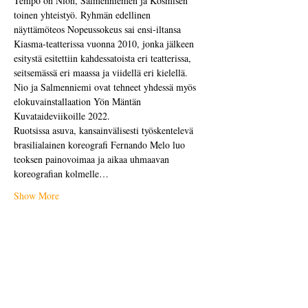
Tempo on Nion, Salmenniemen ja Kosmisen 
toinen yhteistyö. Ryhmän edellinen 
näyttämöteos Nopeussokeus sai ensi-iltansa 
Kiasma-teatterissa vuonna 2010, jonka jälkeen 
esitystä esitettiin kahdessatoista eri teatterissa, 
seitsemässä eri maassa ja viidellä eri kielellä. 
Nio ja Salmenniemi ovat tehneet yhdessä myös 
elokuvainstallaation Yön Mäntän 
Kuvataideviikoille 2022.
Ruotsissa asuva, kansainvälisesti työskentelevä 
brasilialainen koreografi Fernando Melo luo 
teoksen painovoimaa ja aikaa uhmaavan 
koreografian kolmelle…
Show More
Share this event