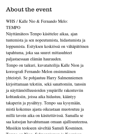
About the event
WHS / Kalle Nio & Fernando Melo:
TEMPO
Näyttämäteos Tempo käsittelee aikaa, ajan 
tuntemista ja sen nopeutumista, hidastumista ja 
loppumista. Esityksen keskiössä on vähäpätöinen 
tapahtuma, joka saa suuret mittasuhteet 
paljastaessaan elämän haurauden.
Tempo on taikuri, kuvataiteilija Kalle Nion ja 
koreografi Fernando Melon ensimmäinen 
yhteistyö. Se pohjautuu Harry Salmenniemen 
kirjoittamaan tekstiin, sekä sanattomiin, tanssin 
ja näyttämöilluusioiden ympärille rakentuviin 
kohtauksiin, joissa aika hidastuu, kääntyy 
takaperin ja pysähtyy. Tempo saa kysymään, 
mistä kokemus ajasta oikeastaan muotoutuu ja 
millä tavoin aika on käsitettävissä. Samalla se 
saa katsojan havahtumaan omaan ajallisuuteensa. 
Musiikin teokseen säveltää Samuli Kosminen.