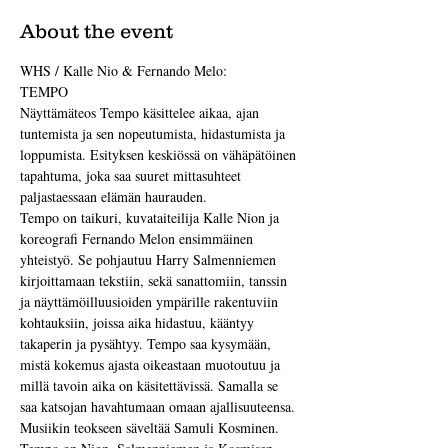
About the event
WHS / Kalle Nio & Fernando Melo:
TEMPO
Näyttämäteos Tempo käsittelee aikaa, ajan 
tuntemista ja sen nopeutumista, hidastumista ja 
loppumista. Esityksen keskiössä on vähäpätöinen 
tapahtuma, joka saa suuret mittasuhteet 
paljastaessaan elämän haurauden.
Tempo on taikuri, kuvataiteilija Kalle Nion ja 
koreografi Fernando Melon ensimmäinen 
yhteistyö. Se pohjautuu Harry Salmenniemen 
kirjoittamaan tekstiin, sekä sanattomiin, tanssin 
ja näyttämöilluusioiden ympärille rakentuviin 
kohtauksiin, joissa aika hidastuu, kääntyy 
takaperin ja pysähtyy. Tempo saa kysymään, 
mistä kokemus ajasta oikeastaan muotoutuu ja 
millä tavoin aika on käsitettävissä. Samalla se 
saa katsojan havahtumaan omaan ajallisuuteensa. 
Musiikin teokseen säveltää Samuli Kosminen.