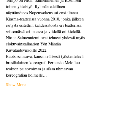
Tempo on Nion, Salmenniemen ja Kosmisen 
toinen yhteistyö. Ryhmän edellinen 
näyttämöteos Nopeussokeus sai ensi-iltansa 
Kiasma-teatterissa vuonna 2010, jonka jälkeen 
esitystä esitettiin kahdessatoista eri teatterissa, 
seitsemässä eri maassa ja viidellä eri kielellä. 
Nio ja Salmenniemi ovat tehneet yhdessä myös 
elokuvainstallaation Yön Mäntän 
Kuvataideviikoille 2022.
Ruotsissa asuva, kansainvälisesti työskentelevä 
brasilialainen koreografi Fernando Melo luo 
teoksen painovoimaa ja aikaa uhmaavan 
koreografian kolmelle…
Show More
Share this event