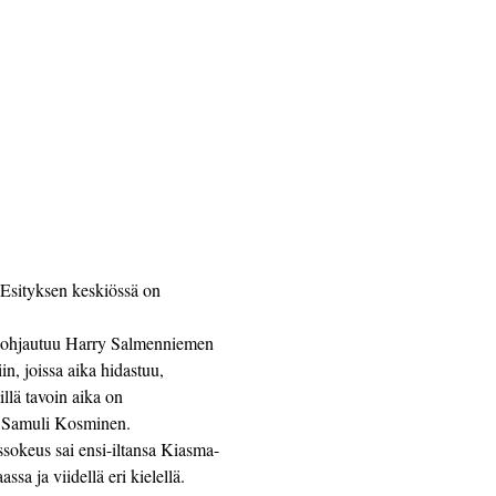
 Esityksen keskiössä on 
 pohjautuu Harry Salmenniemen 
n, joissa aika hidastuu, 
lä tavoin aika on 
ää Samuli Kosminen.
okeus sai ensi-iltansa Kiasma-
ssa ja viidellä eri kielellä. 