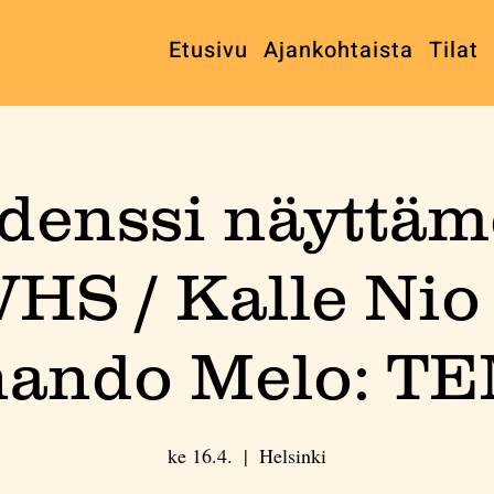
Etusivu
Ajankohtaista
Tilat
denssi näyttämö
HS / Kalle Nio
nando Melo: T
ke 16.4.
  |  
Helsinki