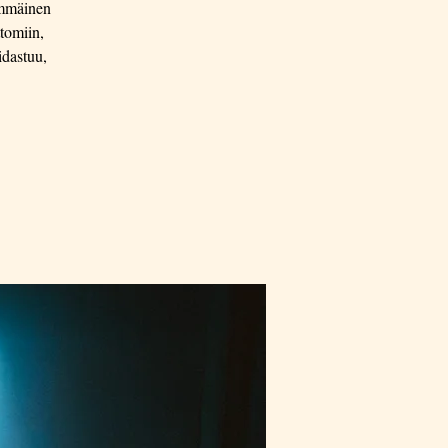
immäinen
tomiin,
idastuu,