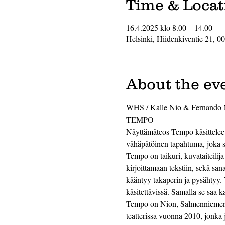
Time & Locat
16.4.2025 klo 8.00 – 14.00
Helsinki, Hiidenkiventie 21, 0
About the ev
WHS / Kalle Nio & Fernando 
TEMPO
Näyttämäteos Tempo käsittelee a
vähäpätöinen tapahtuma, joka s
Tempo on taikuri, kuvataiteili
kirjoittamaan tekstiin, sekä san
kääntyy takaperin ja pysähtyy.
käsitettävissä. Samalla se saa
Tempo on Nion, Salmenniemen j
teatterissa vuonna 2010, jonka jä