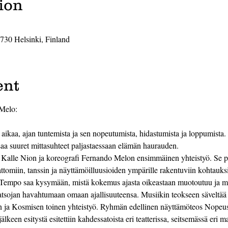
ion
0730 Helsinki, Finland
ent
Melo:
ikaa, ajan tuntemista ja sen nopeutumista, hidastumista ja loppumista.
aa suuret mittasuhteet paljastaessaan elämän haurauden.
ja Kalle Nion ja koreografi Fernando Melon ensimmäinen yhteistyö. Se
attomiin, tanssin ja näyttämöilluusioiden ympärille rakentuviin kohtauksii
 Tempo saa kysymään, mistä kokemus ajasta oikeastaan muotoutuu ja mil
 katsojan havahtumaan omaan ajallisuuteensa. Musiikin teokseen sävelt
a Kosmisen toinen yhteistyö. Ryhmän edellinen näyttämöteos Nopeuss
lkeen esitystä esitettiin kahdessatoista eri teatterissa, seitsemässä eri maa