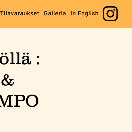
Tilavaraukset
Galleria
In English
llä :
 &
EMPO