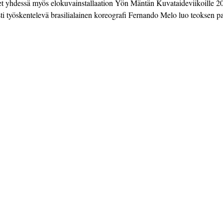
et yhdessä myös elokuvainstallaation Yön Mäntän Kuvataideviikoille 2
sti työskentelevä brasilialainen koreografi Fernando Melo luo teoksen 