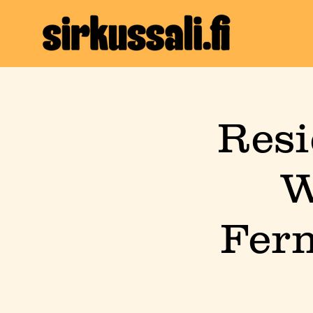
Resi
W
Fer