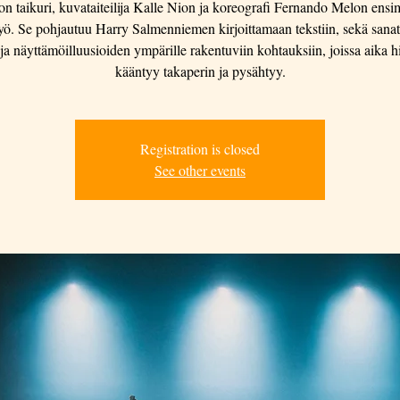
n taikuri, kuvataiteilija Kalle Nion ja koreografi Fernando Melon ens
työ. Se pohjautuu Harry Salmenniemen kirjoittamaan tekstiin, sekä sanat
 ja näyttämöilluusioiden ympärille rakentuviin kohtauksiin, joissa aika h
kääntyy takaperin ja pysähtyy.
Registration is closed
See other events