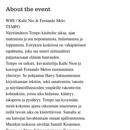
About the event
WHS / Kalle Nio & Fernando Melo:
TEMPO
Näyttämäteos Tempo käsittelee aikaa, ajan 
tuntemista ja sen nopeutumista, hidastumista ja 
loppumista. Esityksen keskiössä on vähäpätöinen 
tapahtuma, joka saa suuret mittasuhteet 
paljastaessaan elämän haurauden.
Tempo on taikuri, kuvataiteilija Kalle Nion ja 
koreografi Fernando Melon ensimmäinen 
yhteistyö. Se pohjautuu Harry Salmenniemen 
kirjoittamaan tekstiin, sekä sanattomiin, tanssin 
ja näyttämöilluusioiden ympärille rakentuviin 
kohtauksiin, joissa aika hidastuu, kääntyy 
takaperin ja pysähtyy. Tempo saa kysymään, 
mistä kokemus ajasta oikeastaan muotoutuu ja 
millä tavoin aika on käsitettävissä. Samalla se 
saa katsojan havahtumaan omaan ajallisuuteensa. 
Musiikin teokseen säveltää Samuli Kosminen.