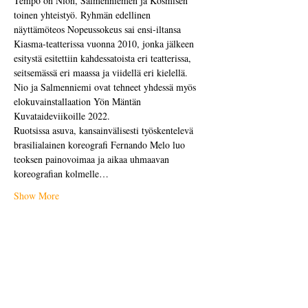
Tempo on Nion, Salmenniemen ja Kosmisen 
toinen yhteistyö. Ryhmän edellinen 
näyttämöteos Nopeussokeus sai ensi-iltansa 
Kiasma-teatterissa vuonna 2010, jonka jälkeen 
esitystä esitettiin kahdessatoista eri teatterissa, 
seitsemässä eri maassa ja viidellä eri kielellä. 
Nio ja Salmenniemi ovat tehneet yhdessä myös 
elokuvainstallaation Yön Mäntän 
Kuvataideviikoille 2022.
Ruotsissa asuva, kansainvälisesti työskentelevä 
brasilialainen koreografi Fernando Melo luo 
teoksen painovoimaa ja aikaa uhmaavan 
koreografian kolmelle…
Show More
Share this event