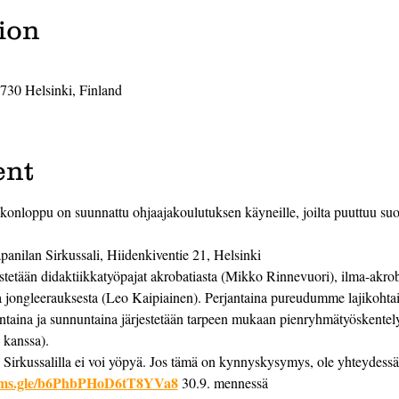
ion
0730 Helsinki, Finland
ent
konloppu on suunnattu ohjaajakoulutuksen käyneille, joilta puuttuu suori
apanilan Sirkussali, Hiidenkiventie 21, Helsinki
stetään didaktiikkatyöpajat akrobatiasta (Mikko Rinnevuori), ilma-akrob
a jongleerauksesta (Leo Kaipiainen). Perjantaina pureudumme lajikohtaisi
antaina ja sunnuntaina järjestetään tarpeen mukaan pienryhmätyöskentely
 kanssa).
Sirkussalilla ei voi yöpyä. Jos tämä on kynnyskysymys, ole yhteydessä
orms.gle/b6PhbPHoD6tT8YVa8
 30.9. mennessä