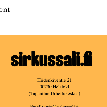
ent
Hiidenkiventie 21
00730 Helsinki
(Tapanilan Urheilukeskus)
Email:
info@sirkussali.fi