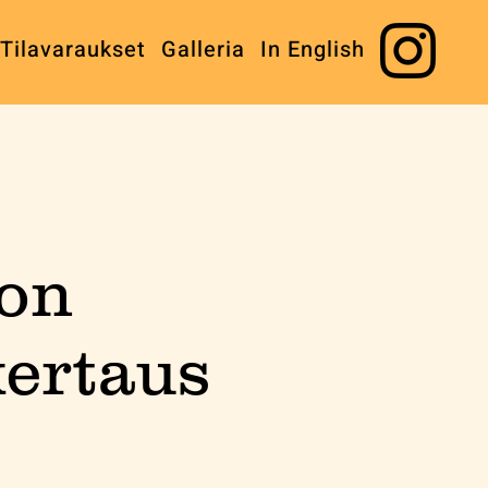
Tilavaraukset
Galleria
In English
ton
kertaus