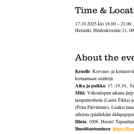
Time & Locat
17.10.2025 klo 18.00 – 21.00
Helsinki, Hiidenkiventie 21, 0
About the ev
Kenelle
: Korvaus- ja kertausvii
kertaamaan sisältöjä.
Aika ja paikka
: 17.-19.10., T
Mitä
: Viikonlopun aikana järje
tasapainoilusta (Laura Tikka) j
(Petra Päivärinne). Lisäksi lau
aiheista (päällekäin didapajojen
Hinta
: 100€. Huom! Tapanilan 
Ilmoittautuminen
https://f
: 