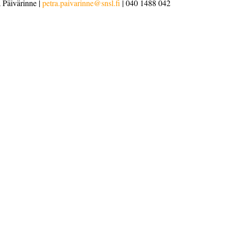
a Päivärinne | 
petra.paivarinne@snsl.fi
 | 040 1488 042