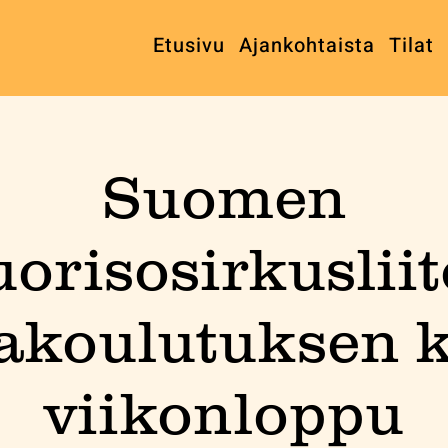
Etusivu
Ajankohtaista
Tilat
Suomen
orisosirkuslii
akoulutuksen 
viikonloppu