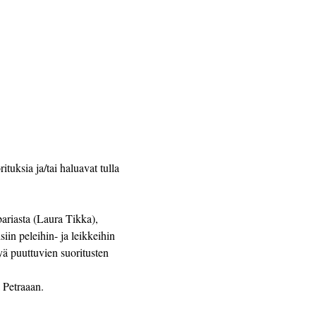
tuksia ja/tai haluavat tulla 
ariasta (Laura Tikka), 
in peleihin- ja leikkeihin 
ä puuttuvien suoritusten 
 Petraaan.