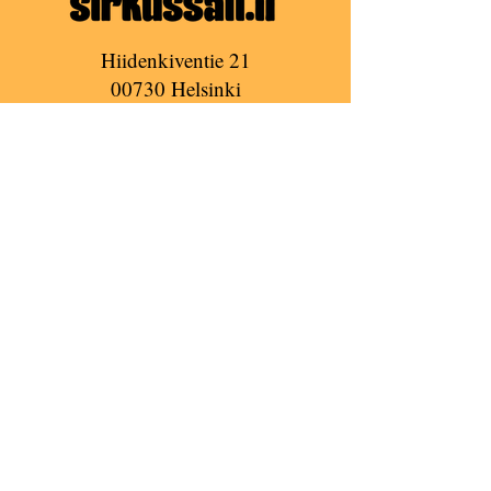
Hiidenkiventie 21
00730 Helsinki
(Tapanilan Urheilukeskus)
Email:
info@sirkussali.fi
Puh:
+358 45 2360788